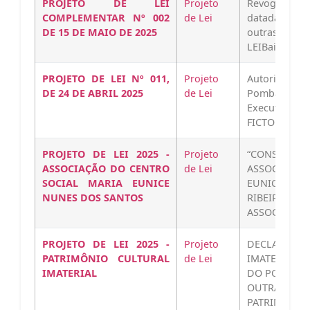
PROJETO DE LEI
Projeto
Revoga a Lei
COMPLEMENTAR Nº 002
de Lei
datada em 11
DE 15 DE MAIO DE 2025
outrasprov
LEIBaixar
PROJETO DE LEI Nº 011,
Projeto
Autoriza o 
DE 24 DE ABRIL 2025
de Lei
Pombal, po
Executivo, a 
FICTOR INVE
PROJETO DE LEI 2025 -
Projeto
“CONSIDERA
ASSOCIAÇÃO DO CENTRO
de Lei
ASSOCIAÇÃO
SOCIAL MARIA EUNICE
EUNICE NU
NUNES DOS SANTOS
RIBEIRA
ASSOCIACAOB
PROJETO DE LEI 2025 -
Projeto
DECLARA 
PATRIMÔNIO CULTURAL
de Lei
IMATERIAL 
IMATERIAL
DO POMBAL, 
OUTRAS
PATRIMONIOB