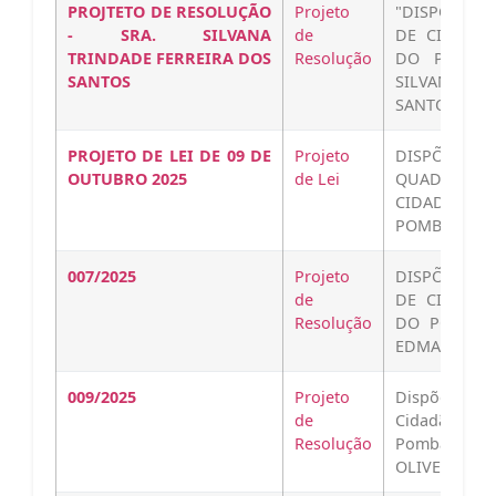
PROJTETO DE RESOLUÇÃO
Projeto
"DISPÕE SO
- SRA. SILVANA
de
DE CIDADÃO
TRINDADE FERREIRA DOS
Resolução
DO POMBAL
SANTOS
SILVANA T
SANTOS."…
PROJETO DE LEI DE 09 DE
Projeto
DISPÕE SO
OUTUBRO 2025
de Lei
QUADRA LOC
CIDADE, NO 
POMBAL PROJ
007/2025
Projeto
DISPÕE SOB
de
DE CIDADÃO
Resolução
DO POMBAL
EDMAR ROCHA
009/2025
Projeto
Dispõe sobr
de
Cidadão Ho
Resolução
Pombal a Il
OLIVEIRA DA