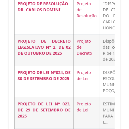
PROJETO DE RESOLUÇÃO -
Projeto
''DISPÕE SO
DR. CARLOS DOMINI
de
DE CIDADÃO
Resolução
DO POMBAL
CARLOS DOMI
HONORARIO-
PROJETO DE DECRETO
Projeto
Dispõe sobre
LEGISLATIVO Nº 2, DE 02
de
das contas d
DE OUTUBRO DE 2025
Decreto
Ribeira do Po
de 2020,…
PROJETO DE LEI Nº024, DE
Projeto
DISPÕE SO
30 DE SETEMBRO DE 2025
de Lei
ESCOLA DA 
MUNICIPAL,
POÇO, ZONA 
PROJETO DE LEI Nº 023,
Projeto
ESTIMA A RE
DE 29 DE SETEMBRO DE
de Lei
MUNICÍPIO 
2025
PARA O EXER
E…