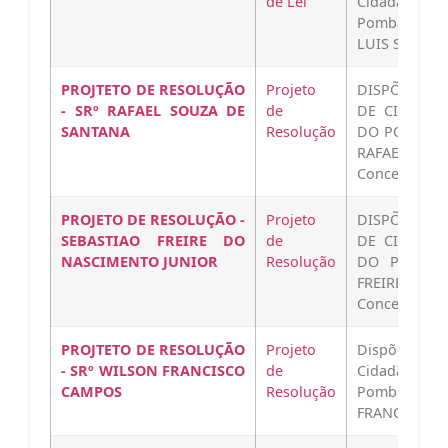
de Lei
Cidadão Ho
Pombal a Il
LUIS SILVA 
PROJTETO DE RESOLUÇÃO
Projeto
DISPÕE SOB
- SRº RAFAEL SOUZA DE
de
DE CIDADÃO
SANTANA
Resolução
DO POMBAL 
RAFAEL 
Concessão…
PROJETO DE RESOLUÇÃO -
Projeto
DISPÕE SOB
SEBASTIAO FREIRE DO
de
DE CIDADÃO
NASCIMENTO JUNIOR
Resolução
DO POMBAL
FREIRE D
Concessão…
PROJTETO DE RESOLUÇÃO
Projeto
Dispõe sobr
- SRº WILSON FRANCISCO
de
Cidadão Be
CAMPOS
Resolução
Pombal ao I
FRANCISCO 