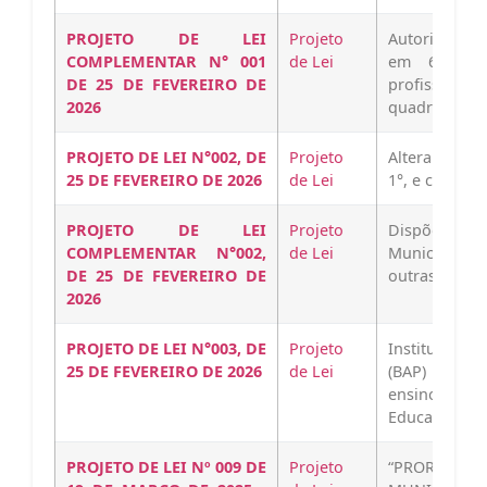
PROJETO DE LEI
Projeto
Autoriza o P
COMPLEMENTAR N° 001
de Lei
em 6,5% os
DE 25 DE FEVEREIRO DE
profissio
2026
quadroefetiv
PROJETO DE LEI N°002, DE
Projeto
Altera a reda
25 DE FEVEREIRO DE 2026
de Lei
1°, e caput do
PROJETO DE LEI
Projeto
Dispõe sobre
COMPLEMENTAR N°002,
de Lei
Município de
DE 25 DE FEVEREIRO DE
outras provi
2026
PROJETO DE LEI N°003, DE
Projeto
Institui o 
25 DE FEVEREIRO DE 2026
de Lei
(BAP) dest
ensino fun
Educação de 
PROJETO DE LEI Nº 009 DE
Projeto
“PRORROGA 