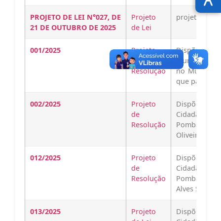
PROJETO DE LEI N°027, DE
Projeto
projetoBaixa
21 DE OUTUBRO DE 2025
de Lei
001/2025
Projeto
Dispõe sobr
de
Municipal da
Resolução
no Município
que passa…
002/2025
Projeto
Dispõe sobr
de
Cidadão Ho
Resolução
Pombal a Il
Oliveira Alm
012/2025
Projeto
Dispõe sobr
de
Cidadão Ho
Resolução
Pombal ao Il
Alves Santana
013/2025
Projeto
Dispõe sobr