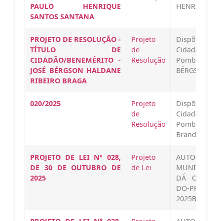
PAULO HENRIQUE
HENRIQUE SA
SANTOS SANTANA
PROJETO DE RESOLUÇÃO -
Projeto
Dispõe sobr
TÍTULO DE
de
Cidadão Be
CIDADÃO/BENEMÉRITO -
Resolução
Pombal ao I
JOSÉ BÉRGSON HALDANE
BÉRGSON HA
RIBEIRO BRAGA
020/2025
Projeto
Dispõe sobre
de
Cidadão Ho
Resolução
Pombal ao Il
Brandão Dan
PROJETO DE LEI Nº 028,
Projeto
AUTORIZA
DE 30 DE OUTUBRO DE
de Lei
MUNICIPAL 
2025
DÁ OUTRAS 
DO-PROJETO-
2025Baixar