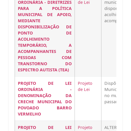
ORDINÁRIA - DIRETRIZES
de Lei
municipal
PARA A POLÍTICA
disponibi
MUNICIPAL DE APOIO,
acolhime
MEDIANTE
acompanhant
DISPONIBILIZAÇÃO DE
PONTO DE
ACOLHIMENTO
TEMPORÁRIO, A
ACOMPANHANTES DE
PESSOAS COM
TRANSTORNO DO
ESPECTRO AUTISTA (TEA)
PROJETO DE LEI
Projeto
Dispõe sobr
ORDINÁRIA -
de Lei
Municipal d
DENOMINAÇÃO DA
no município
CRECHE MUNICIPAL DO
passará a…
POVOADO BARRO
VERMELHO
PROJETO DE LEI
Projeto
ALTERA O NÍ