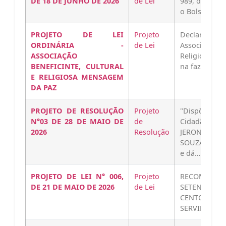
DE 18 DE JUNHO DE 2026
de Lei
989, de 23 de
o Bolsa Auxí
PROJETO DE LEI
Projeto
Declara d
ORDINÁRIA -
de Lei
Associação 
ASSOCIAÇÃO
Religiosa M
BENEFICINTE, CULTURAL
na fazenda C
E RELIGIOSA MENSAGEM
DA PAZ
PROJETO DE RESOLUÇÃO
Projeto
"Dispõe sobr
N°03 DE 28 DE MAIO DE
de
Cidadão Pom
2026
Resolução
JERON
SOUZA;Gover
e dá…
PROJETO DE LEI N° 006,
Projeto
RECOMPÕE EM
DE 21 DE MAIO DE 2026
de Lei
SETENTA E
CENTO) OS
SERVIDORES 