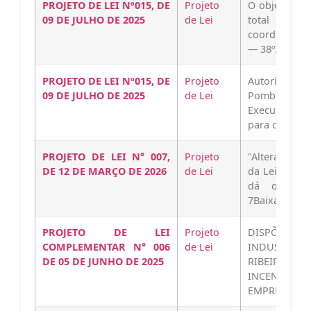
PROJETO DE LEI Nº015, DE
Projeto
O objeto da 
09 DE JULHO DE 2025
de Lei
total de 3
coordenadas 
— 38º32'53.2
PROJETO DE LEI Nº015, DE
Projeto
Autoriza o 
09 DE JULHO DE 2025
de Lei
Pombal, po
Executivo, a
para o ESTA
PROJETO DE LEI N° 007,
Projeto
"Altera, acre
DE 12 DE MARÇO DE 2026
de Lei
da Lei n° 956
dá outras 
7Baixar
PROJETO DE LEI
Projeto
DISPÕE SO
COMPLEMENTAR N° 006
de Lei
INDUSTRIA
DE 05 DE JUNHO DE 2025
RIBEIRA 
INCENTIV
EMPREENDI