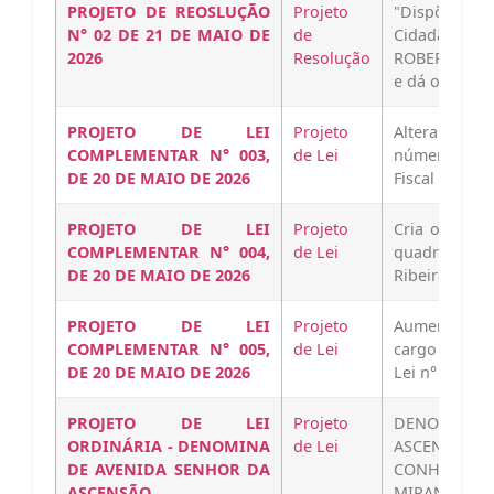
PROJETO DE REOSLUÇÃO
Projeto
"Dispõe sobr
N° 02 DE 21 DE MAIO DE
de
Cidadão Hon
2026
Resolução
ROBERTA SI
e dá outras…
PROJETO DE LEI
Projeto
Altera o req
COMPLEMENTAR N° 003,
de Lei
número de 
DE 20 DE MAIO DE 2026
Fiscal de Vigi
PROJETO DE LEI
Projeto
Cria o cargo
COMPLEMENTAR N° 004,
de Lei
quadro de 
DE 20 DE MAIO DE 2026
Ribeira do P
PROJETO DE LEI
Projeto
Aumenta o 
COMPLEMENTAR N° 005,
de Lei
cargo de Fis
DE 20 DE MAIO DE 2026
Lei n° 465/2
PROJETO DE LEI
Projeto
DENOMINA 
ORDINÁRIA - DENOMINA
de Lei
ASCENSÃO 
DE AVENIDA SENHOR DA
CONHECI
ASCENSÃO
MIRANDEL