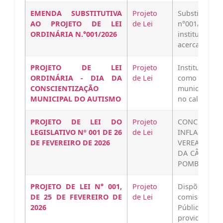
EMENDA SUBSTITUTIVA
Projeto
Substitui o
AO PROJETO DE LEI
de Lei
n°001/202
ORDINÁRIA N.°001/2026
instituição 
acerca do…
PROJETO DE LEI
Projeto
Institui o 
ORDINÁRIA - DIA DA
de Lei
como o di
CONSCIENTIZAÇÃO
municipal do
MUNICIPAL DO AUTISMO
no calendári
PROJETO DE LEI DO
Projeto
CONCEDE R
LEGISLATIVO Nº 001 DE 26
de Lei
INFLACIONÁ
DE FEVEREIRO DE 2026
VEREADORES
DA CÂMARA 
POMBAL, RE
PROJETO DE LEI N° 001,
Projeto
Dispõe sobr
DE 25 DE FEVEREIRO DE
de Lei
comissão d
2026
Públicas pa
providências