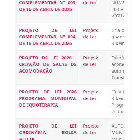
COMPLEMENTAR N° 003,
de Lei
NÚMERO DE 
DE 16 DE ABRIL DE 2026
FISCAL DE
VIGILÂNCIA…
PROJETO DE LEI
Projeto
Cria o cargo
COMPLEMENTAR N° 004,
de Lei
quadro de 
DE 16 DE ABRIL DE 2026
Ribeira do P
PROJETO DE LEI 2026 -
Projeto
Dispõe sobr
CRIAÇÃO DE SALAS DE
de Lei
acomodaç
ACOMODAÇÃO
autorregu
Transtorno do
PROJETO DE LEI 2026
Projeto
"Institui, 
PROGRAMA MUNICIPAL
de Lei
Ribeira do P
DE EQUOTERAPIA
Programa Mu
voltado para
PROJETO DE LEI
Projeto
AUTORIZA
ORDINÁRIA - BOLSA
de Lei
MUNICIPAL 
ATLETA
MUNICIPAL 