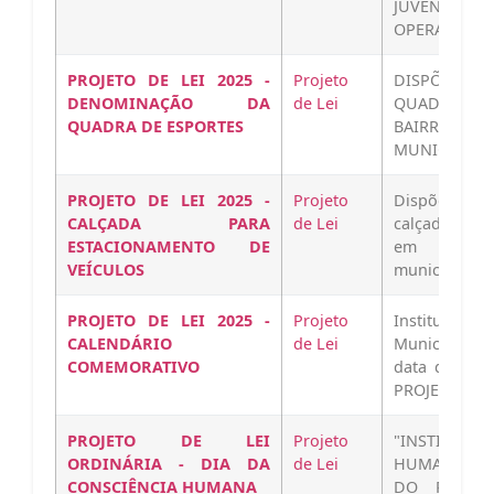
JUVENTUDE-D
OPERARIABai
PROJETO DE LEI 2025 -
Projeto
DISPÕE SO
DENOMINAÇÃO DA
de Lei
QUADRA DE 
QUADRA DE ESPORTES
BAIRRO ALT
MUNICÍPIO D
PROJETO DE LEI 2025 -
Projeto
Dispõe sobr
CALÇADA PARA
de Lei
calçada para
ESTACIONAMENTO DE
em comérc
VEÍCULOS
município, e 
PROJETO DE LEI 2025 -
Projeto
Institui no 
CALENDÁRIO
de Lei
Municipio d
COMEMORATIVO
data que esp
PROJETO-DE-
PROJETO DE LEI
Projeto
"INSTITUI
ORDINÁRIA - DIA DA
de Lei
HUMANA NO
CONSCIÊNCIA HUMANA
DO POMBAL-