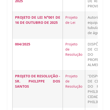
2025
DE RIBEIRA
PROVIDÊNCIAS
PROJETO DE LEI N°001 DE
Projeto
Autoriza os 
16 DE OUTUBRO DE 2025
de Lei
equipament
tubulação do
de água ante
004/2025
Projeto
DISPÕE SOB
de
DE CIDADÃO
Resolução
DO POMBA
PROFESSO
ALMEIDA JU
PROJETO DE RESOLUÇÃO -
Projeto
''DISPÕE SO
SR. PHILIPPE DOS
de
DE CIDADÃO
SANTOS
Resolução
DO POMBAL
PHILIPPE D
CIDADAO-HO
PHILIPPE-DO