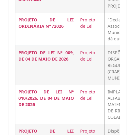
PROJETODEL
PROJETO DE LEI
Projeto
"Declara d
ORDINÁRIA Nº /2026
de Lei
Associação
Município de
dá outras…
PROJETO DE LEI Nº 009,
Projeto
DISPÕE 
DE 04 DE MAIO DE 2026
de Lei
ORGANIZA
REGULAÇÃO 
(CRAE) NO 
MUNICIPAL…
PROJETO DE LEI Nº
Projeto
IMPLANTA A
010/2026, DE 04 DE MAIO
de Lei
ALFABETI
DE 2026
MATEMÁTICO
DE RIBEIRA 
COLABORAÇ
PROJETO DE LEI
Projeto
Dispõe sobre