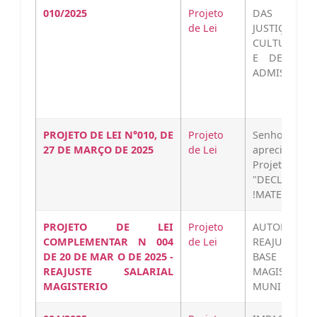
010/2025
Projeto
DAS COMIS
de Lei
JUSTIÇA E 
CULTURA, SA
E DEFESA 
ADMISSIBIL
PROJETO DE LEI N°010, DE
Projeto
Senhor Pres
27 DE MARÇO DE 2025
de Lei
apreciação 
Projeto de
"DECLARA 
!MATERIAL 
PROJETO DE LEI
Projeto
AUTORIZA 
COMPLEMENTAR N 004
de Lei
REAJUSTAR E
DE 20 DE MAR O DE 2025 -
BASE DOS
REAJUSTE SALARIAL
MAGISTÉRIO
MAGISTERIO
MUNICÍPIO 