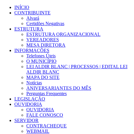
Ir
INÍCIO
para
CONTRIBUINTE
o
Alvará
conteúdo
Certidões Negativas
ESTRUTURA
ESTRUTURA ORGANIZACIONAL
VEREADORES
MESA DIRETORA
INFORMAÇÕES
Telefones Úteis
O MUNICÍPIO
LEI ALDIR BLANC | PROCESSOS | EDITAL LEI
ALDIR BLANC
MAPA DO SITE
Notícias
ANIVERSARIANTES DO MÊS
Perguntas Frequentes
LEGISLAÇÃO
OUVIDORIA
OUVIDORIA
FALE CONOSCO
SERVIDOR
CONTRACHEQUE
WEBMAIL