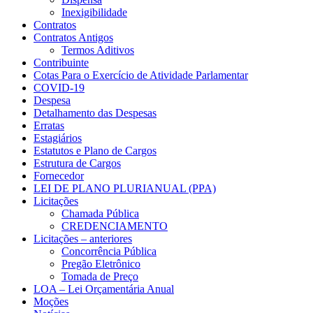
Inexigibilidade
Contratos
Contratos Antigos
Termos Aditivos
Contribuinte
Cotas Para o Exercício de Atividade Parlamentar
COVID-19
Despesa
Detalhamento das Despesas
Erratas
Estagiários
Estatutos e Plano de Cargos
Estrutura de Cargos
Fornecedor
LEI DE PLANO PLURIANUAL (PPA)
Licitações
Chamada Pública
CREDENCIAMENTO
Licitações – anteriores
Concorrência Pública
Pregão Eletrônico
Tomada de Preço
LOA – Lei Orçamentária Anual
Moções