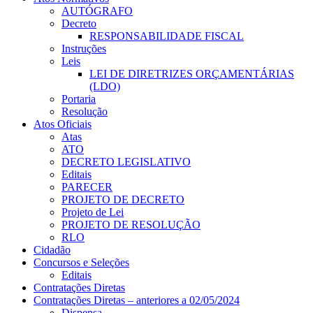
AUTÓGRAFO
Decreto
RESPONSABILIDADE FISCAL
Instruções
Leis
LEI DE DIRETRIZES ORÇAMENTÁRIAS
(LDO)
Portaria
Resolução
Atos Oficiais
Atas
ATO
DECRETO LEGISLATIVO
Editais
PARECER
PROJETO DE DECRETO
Projeto de Lei
PROJETO DE RESOLUÇÃO
RLO
Cidadão
Concursos e Seleções
Editais
Contratações Diretas
Contratações Diretas – anteriores a 02/05/2024
Dispensa