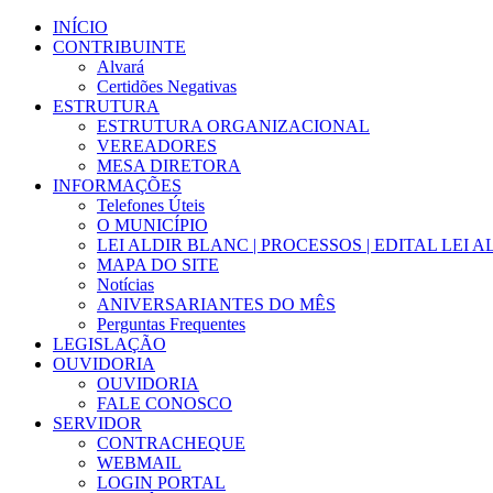
Ir
INÍCIO
para
CONTRIBUINTE
o
Alvará
conteúdo
Certidões Negativas
ESTRUTURA
ESTRUTURA ORGANIZACIONAL
VEREADORES
MESA DIRETORA
INFORMAÇÕES
Telefones Úteis
O MUNICÍPIO
LEI ALDIR BLANC | PROCESSOS | EDITAL LEI 
MAPA DO SITE
Notícias
ANIVERSARIANTES DO MÊS
Perguntas Frequentes
LEGISLAÇÃO
OUVIDORIA
OUVIDORIA
FALE CONOSCO
SERVIDOR
CONTRACHEQUE
WEBMAIL
LOGIN PORTAL