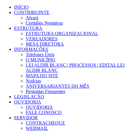
Ir
INÍCIO
para
CONTRIBUINTE
o
Alvará
conteúdo
Certidões Negativas
ESTRUTURA
ESTRUTURA ORGANIZACIONAL
VEREADORES
MESA DIRETORA
INFORMAÇÕES
Telefones Úteis
O MUNICÍPIO
LEI ALDIR BLANC | PROCESSOS | EDITAL LEI
ALDIR BLANC
MAPA DO SITE
Notícias
ANIVERSARIANTES DO MÊS
Perguntas Frequentes
LEGISLAÇÃO
OUVIDORIA
OUVIDORIA
FALE CONOSCO
SERVIDOR
CONTRACHEQUE
WEBMAIL