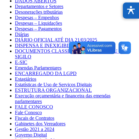
DADOS ABERTOS
Departamentos e Setores
Desonerações tributárias
Despesas – Empenhos
Despesas – Liquidações
Despesas – Pagamentos
Diárias
DIÁRIO OFICIAL ATÉ DIA 21/03/2025
DISPENSA E INEXIGIBILIDADE
DOCUMENTOS CLASSIFICADOS POR GRAU DE
SIGILO
E-SIC
Emendas Parlamentares
ENCARREGADO DA LGPD
Estagiários
Estatísticas de Uso de Serviços Digitais
ESTRUTURA ORGANIZACIONAL
Execução orçamentária e financeira das emendas
parlamentares
FALE CONOSCO
Fale Conosco
Fiscais de Contratos
Gabinetes dos Vereadores
Gestão 2021 a 2024
Governo Digital