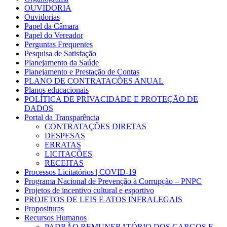
OUVIDORIA
Ouvidorias
Papel da Câmara
Papel do Vereador
Perguntas Frequentes
Pesquisa de Satisfação
Planejamento da Saúde
Planejamento e Prestação de Contas
PLANO DE CONTRATAÇÕES ANUAL
Planos educacionais
POLÍTICA DE PRIVACIDADE E PROTEÇÃO DE
DADOS
Portal da Transparência
CONTRATAÇÕES DIRETAS
DESPESAS
ERRATAS
LICITAÇÕES
RECEITAS
Processos Licitatórios | COVID-19
Programa Nacional de Prevenção à Corrupção – PNPC
Projetos de incentivo cultural e esportivo
PROJETOS DE LEIS E ATOS INFRALEGAIS
Proposituras
Recursos Humanos
PADRÃO REMUNERATÓRIO DOS CARGOS E