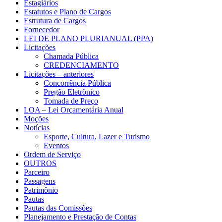
Estagiários
Estatutos e Plano de Cargos
Estrutura de Cargos
Fornecedor
LEI DE PLANO PLURIANUAL (PPA)
Licitações
Chamada Pública
CREDENCIAMENTO
Licitações – anteriores
Concorrência Pública
Pregão Eletrônico
Tomada de Preço
LOA – Lei Orçamentária Anual
Moções
Notícias
Esporte, Cultura, Lazer e Turismo
Eventos
Ordem de Serviço
OUTROS
Parceiro
Passagens
Patrimônio
Pautas
Pautas das Comissões
Planejamento e Prestação de Contas