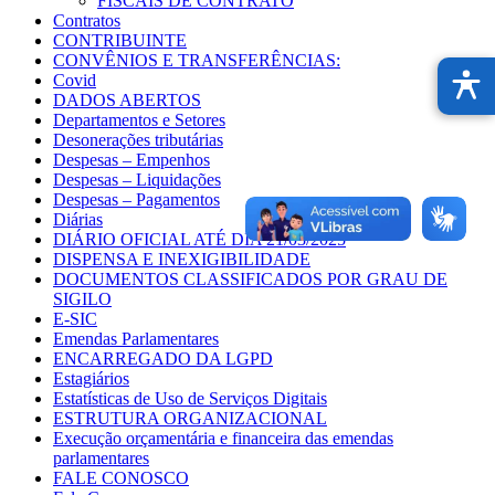
FISCAIS DE CONTRATO
Contratos
CONTRIBUINTE
CONVÊNIOS E TRANSFERÊNCIAS:
Covid
DADOS ABERTOS
Departamentos e Setores
Desonerações tributárias
Despesas – Empenhos
Despesas – Liquidações
Despesas – Pagamentos
Diárias
DIÁRIO OFICIAL ATÉ DIA 21/03/2025
DISPENSA E INEXIGIBILIDADE
DOCUMENTOS CLASSIFICADOS POR GRAU DE
SIGILO
E-SIC
Emendas Parlamentares
ENCARREGADO DA LGPD
Estagiários
Estatísticas de Uso de Serviços Digitais
ESTRUTURA ORGANIZACIONAL
Execução orçamentária e financeira das emendas
parlamentares
FALE CONOSCO