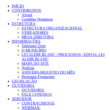
Ir
INÍCIO
para
CONTRIBUINTE
o
Alvará
conteúdo
Certidões Negativas
ESTRUTURA
ESTRUTURA ORGANIZACIONAL
VEREADORES
MESA DIRETORA
INFORMAÇÕES
Telefones Úteis
O MUNICÍPIO
LEI ALDIR BLANC | PROCESSOS | EDITAL LEI
ALDIR BLANC
MAPA DO SITE
Notícias
ANIVERSARIANTES DO MÊS
Perguntas Frequentes
LEGISLAÇÃO
OUVIDORIA
OUVIDORIA
FALE CONOSCO
SERVIDOR
CONTRACHEQUE
WEBMAIL