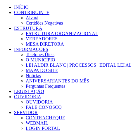
Ir
INÍCIO
para
CONTRIBUINTE
o
Alvará
conteúdo
Certidões Negativas
ESTRUTURA
ESTRUTURA ORGANIZACIONAL
VEREADORES
MESA DIRETORA
INFORMAÇÕES
Telefones Úteis
O MUNICÍPIO
LEI ALDIR BLANC | PROCESSOS | EDITAL LEI 
MAPA DO SITE
Notícias
ANIVERSARIANTES DO MÊS
Perguntas Frequentes
LEGISLAÇÃO
OUVIDORIA
OUVIDORIA
FALE CONOSCO
SERVIDOR
CONTRACHEQUE
WEBMAIL
LOGIN PORTAL