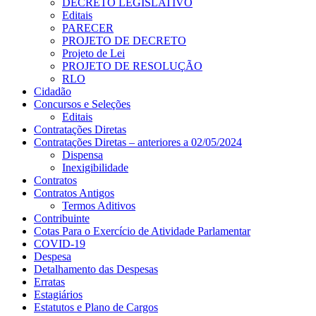
DECRETO LEGISLATIVO
Editais
PARECER
PROJETO DE DECRETO
Projeto de Lei
PROJETO DE RESOLUÇÃO
RLO
Cidadão
Concursos e Seleções
Editais
Contratações Diretas
Contratações Diretas – anteriores a 02/05/2024
Dispensa
Inexigibilidade
Contratos
Contratos Antigos
Termos Aditivos
Contribuinte
Cotas Para o Exercício de Atividade Parlamentar
COVID-19
Despesa
Detalhamento das Despesas
Erratas
Estagiários
Estatutos e Plano de Cargos