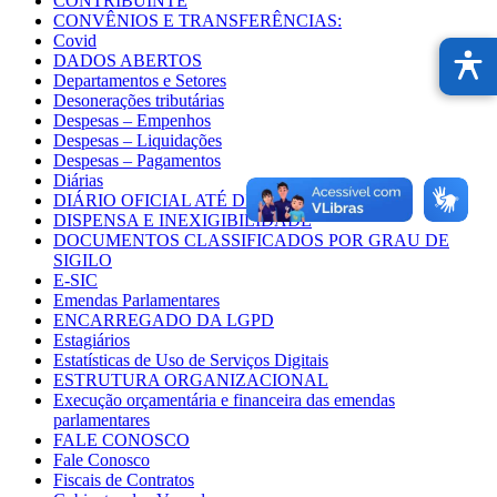
CONTRIBUINTE
CONVÊNIOS E TRANSFERÊNCIAS:
Covid
DADOS ABERTOS
Departamentos e Setores
Desonerações tributárias
Despesas – Empenhos
Despesas – Liquidações
Despesas – Pagamentos
Diárias
DIÁRIO OFICIAL ATÉ DIA 21/03/2025
DISPENSA E INEXIGIBILIDADE
DOCUMENTOS CLASSIFICADOS POR GRAU DE
SIGILO
E-SIC
Emendas Parlamentares
ENCARREGADO DA LGPD
Estagiários
Estatísticas de Uso de Serviços Digitais
ESTRUTURA ORGANIZACIONAL
Execução orçamentária e financeira das emendas
parlamentares
FALE CONOSCO
Fale Conosco
Fiscais de Contratos