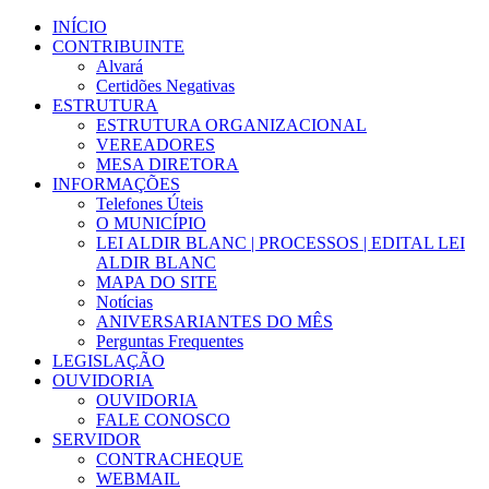
Ir
INÍCIO
para
CONTRIBUINTE
o
Alvará
conteúdo
Certidões Negativas
ESTRUTURA
ESTRUTURA ORGANIZACIONAL
VEREADORES
MESA DIRETORA
INFORMAÇÕES
Telefones Úteis
O MUNICÍPIO
LEI ALDIR BLANC | PROCESSOS | EDITAL LEI
ALDIR BLANC
MAPA DO SITE
Notícias
ANIVERSARIANTES DO MÊS
Perguntas Frequentes
LEGISLAÇÃO
OUVIDORIA
OUVIDORIA
FALE CONOSCO
SERVIDOR
CONTRACHEQUE
WEBMAIL