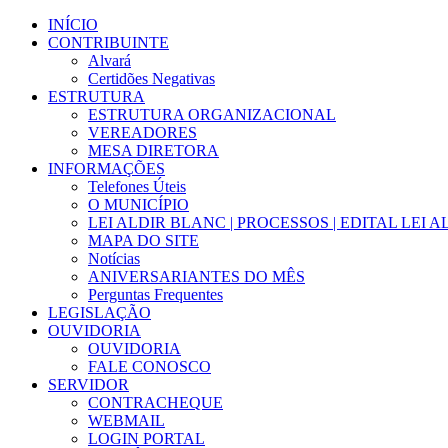
Ir
INÍCIO
para
CONTRIBUINTE
o
Alvará
conteúdo
Certidões Negativas
ESTRUTURA
ESTRUTURA ORGANIZACIONAL
VEREADORES
MESA DIRETORA
INFORMAÇÕES
Telefones Úteis
O MUNICÍPIO
LEI ALDIR BLANC | PROCESSOS | EDITAL LEI 
MAPA DO SITE
Notícias
ANIVERSARIANTES DO MÊS
Perguntas Frequentes
LEGISLAÇÃO
OUVIDORIA
OUVIDORIA
FALE CONOSCO
SERVIDOR
CONTRACHEQUE
WEBMAIL
LOGIN PORTAL