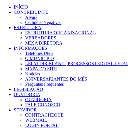
Ir
INÍCIO
para
CONTRIBUINTE
o
Alvará
conteúdo
Certidões Negativas
ESTRUTURA
ESTRUTURA ORGANIZACIONAL
VEREADORES
MESA DIRETORA
INFORMAÇÕES
Telefones Úteis
O MUNICÍPIO
LEI ALDIR BLANC | PROCESSOS | EDITAL LEI 
MAPA DO SITE
Notícias
ANIVERSARIANTES DO MÊS
Perguntas Frequentes
LEGISLAÇÃO
OUVIDORIA
OUVIDORIA
FALE CONOSCO
SERVIDOR
CONTRACHEQUE
WEBMAIL
LOGIN PORTAL