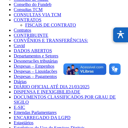
Conselho do Fundeb
Consultas TCM
CONSULTAS VIA TCM
CONTRATOS
FISCAIS DE CONTRATO
Contratos
CONTRIBUINTE
CONVÊNIOS E TRANSFERÊNCIAS:
Covid
DADOS ABERTOS
Departamentos e Setores
Desonerações tributárias
Despesas – Empenhos
Despesas – Liquidações
Despesas – Pagamentos
Diárias
DIÁRIO OFICIAL ATÉ DIA 21/03/2025
DISPENSA E INEXIGIBILIDADE
DOCUMENTOS CLASSIFICADOS POR GRAU DE
SIGILO
E-SIC
Emendas Parlamentares
ENCARREGADO DA LGPD
Estagiários
Estatísticas de Uso de Serviços Digitais