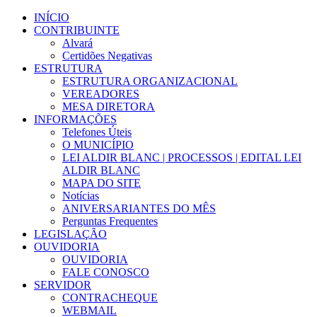
Ir
INÍCIO
para
CONTRIBUINTE
o
Alvará
conteúdo
Certidões Negativas
ESTRUTURA
ESTRUTURA ORGANIZACIONAL
VEREADORES
MESA DIRETORA
INFORMAÇÕES
Telefones Úteis
O MUNICÍPIO
LEI ALDIR BLANC | PROCESSOS | EDITAL LEI
ALDIR BLANC
MAPA DO SITE
Notícias
ANIVERSARIANTES DO MÊS
Perguntas Frequentes
LEGISLAÇÃO
OUVIDORIA
OUVIDORIA
FALE CONOSCO
SERVIDOR
CONTRACHEQUE
WEBMAIL