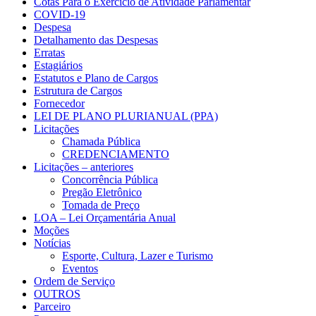
Cotas Para o Exercício de Atividade Parlamentar
COVID-19
Despesa
Detalhamento das Despesas
Erratas
Estagiários
Estatutos e Plano de Cargos
Estrutura de Cargos
Fornecedor
LEI DE PLANO PLURIANUAL (PPA)
Licitações
Chamada Pública
CREDENCIAMENTO
Licitações – anteriores
Concorrência Pública
Pregão Eletrônico
Tomada de Preço
LOA – Lei Orçamentária Anual
Moções
Notícias
Esporte, Cultura, Lazer e Turismo
Eventos
Ordem de Serviço
OUTROS
Parceiro