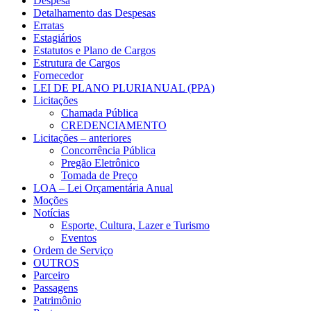
Despesa
Detalhamento das Despesas
Erratas
Estagiários
Estatutos e Plano de Cargos
Estrutura de Cargos
Fornecedor
LEI DE PLANO PLURIANUAL (PPA)
Licitações
Chamada Pública
CREDENCIAMENTO
Licitações – anteriores
Concorrência Pública
Pregão Eletrônico
Tomada de Preço
LOA – Lei Orçamentária Anual
Moções
Notícias
Esporte, Cultura, Lazer e Turismo
Eventos
Ordem de Serviço
OUTROS
Parceiro
Passagens
Patrimônio