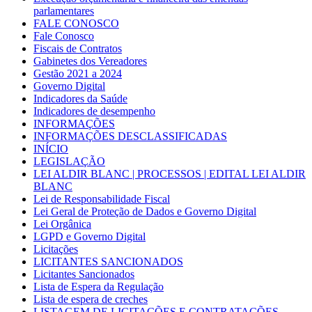
parlamentares
FALE CONOSCO
Fale Conosco
Fiscais de Contratos
Gabinetes dos Vereadores
Gestão 2021 a 2024
Governo Digital
Indicadores da Saúde
Indicadores de desempenho
INFORMAÇÕES
INFORMAÇÕES DESCLASSIFICADAS
INÍCIO
LEGISLAÇÃO
LEI ALDIR BLANC | PROCESSOS | EDITAL LEI ALDIR
BLANC
Lei de Responsabilidade Fiscal
Lei Geral de Proteção de Dados e Governo Digital
Lei Orgânica
LGPD e Governo Digital
Licitações
LICITANTES SANCIONADOS
Licitantes Sancionados
Lista de Espera da Regulação
Lista de espera de creches
LISTAGEM DE LICITAÇÕES E CONTRATAÇÕES