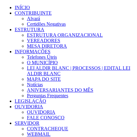
Ir
INÍCIO
para
CONTRIBUINTE
o
Alvará
conteúdo
Certidões Negativas
ESTRUTURA
ESTRUTURA ORGANIZACIONAL
VEREADORES
MESA DIRETORA
INFORMAÇÕES
Telefones Úteis
O MUNICÍPIO
LEI ALDIR BLANC | PROCESSOS | EDITAL LEI
ALDIR BLANC
MAPA DO SITE
Notícias
ANIVERSARIANTES DO MÊS
Perguntas Frequentes
LEGISLAÇÃO
OUVIDORIA
OUVIDORIA
FALE CONOSCO
SERVIDOR
CONTRACHEQUE
WEBMAIL