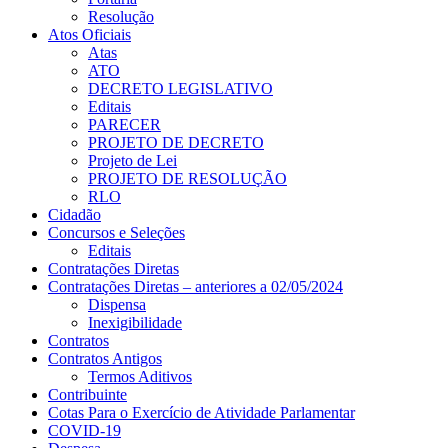
Resolução
Atos Oficiais
Atas
ATO
DECRETO LEGISLATIVO
Editais
PARECER
PROJETO DE DECRETO
Projeto de Lei
PROJETO DE RESOLUÇÃO
RLO
Cidadão
Concursos e Seleções
Editais
Contratações Diretas
Contratações Diretas – anteriores a 02/05/2024
Dispensa
Inexigibilidade
Contratos
Contratos Antigos
Termos Aditivos
Contribuinte
Cotas Para o Exercício de Atividade Parlamentar
COVID-19