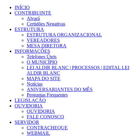
Ir
INÍCIO
para
CONTRIBUINTE
o
Alvará
conteúdo
Certidões Negativas
ESTRUTURA
ESTRUTURA ORGANIZACIONAL
VEREADORES
MESA DIRETORA
INFORMAÇÕES
Telefones Úteis
O MUNICÍPIO
LEI ALDIR BLANC | PROCESSOS | EDITAL LEI
ALDIR BLANC
MAPA DO SITE
Notícias
ANIVERSARIANTES DO MÊS
Perguntas Frequentes
LEGISLAÇÃO
OUVIDORIA
OUVIDORIA
FALE CONOSCO
SERVIDOR
CONTRACHEQUE
WEBMAIL