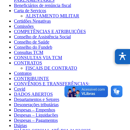
PARLAMENTARES
Beneficiários de renúncia fiscal
Carta de Serviços
ALISTAMENTO MILITAR
Certidões Negativas
Comissões
COMPETÊNCIAS E ATRIBUIÇÕES
Conselho de Assistência Social
Conselho de Saúde
Conselho do Fundeb
Consultas TCM
CONSULTAS VIA TCM
CONTRATOS
FISCAIS DE CONTRATO
Contratos
CONTRIBUINTE
CONVÊNIOS E TRANSFERÊNCIAS:
Covid
DADOS ABERTOS
Departamentos e Setores
Desonerações tributárias
Despesas – Empenhos
Despesas – Liquidações
Despesas – Pagamentos
Diárias