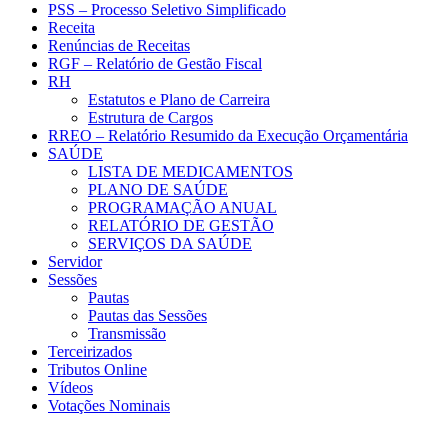
PSS – Processo Seletivo Simplificado
Receita
Renúncias de Receitas
RGF – Relatório de Gestão Fiscal
RH
Estatutos e Plano de Carreira
Estrutura de Cargos
RREO – Relatório Resumido da Execução Orçamentária
SAÚDE
LISTA DE MEDICAMENTOS
PLANO DE SAÚDE
PROGRAMAÇÃO ANUAL
RELATÓRIO DE GESTÃO
SERVIÇOS DA SAÚDE
Servidor
Sessões
Pautas
Pautas das Sessões
Transmissão
Terceirizados
Tributos Online
Vídeos
Votações Nominais