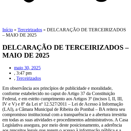
Início
»
Terceirizados
»
DELCARAÇÃO DE TERCEIRIZADOS
– MAIO DE 2025
DELCARAÇÃO DE TERCEIRIZADOS –
MAIO DE 2025
maio 30, 2025
,
3:47 pm
,
Terceirizados
Em observância aos princípios de publicidade e moralidade,
conforme estabelecido no caput do Artigo 37 da Constituição
Federal, e em estrito cumprimento aos Artigos 3º (incisos I, II, III,
IV e V) e 8º da Lei nº 12.527/2011 – Lei de Acesso à Informação
(LAI), a Câmara Municipal de Ribeira do Pombal – BA reitera seu
compromisso institucional com a transparência e a abertura irrestrita
em todas as suas atividades e procedimentos administrativos. A Casa
Legislativa assegura, por meio deste posicionamento, a aderência
aos preceitos legais que regem o acesso à informação pública e a