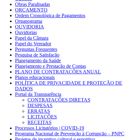
Obras Paralisadas
ORÇAMENTO
Ordem Cronológica de Pagamentos
Organograma
OUVIDORIA
Ouvidorias
Papel da Câmara
Papel do Vereador
Perguntas Frequentes
Pesquisa de Satisfação
Planejamento da Saúde
Planejamento e Prestação de Contas
PLANO DE CONTRATAÇÕES ANUAL
Planos educacionais
POLÍTICA DE PRIVACIDADE E PROTEÇÃO DE
DADOS
Portal da Transparência
CONTRATAÇÕES DIRETAS
DESPESAS
ERRATAS
LICITAÇÕES
RECEITAS
Processos Licitatórios | COVID-19
Programa Nacional de Prevenção à Corrupção – PNPC
Projetos de incentivo cultural e esportivo