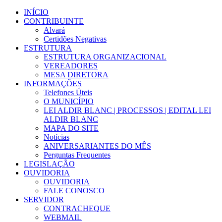
Ir
INÍCIO
para
CONTRIBUINTE
o
Alvará
conteúdo
Certidões Negativas
ESTRUTURA
ESTRUTURA ORGANIZACIONAL
VEREADORES
MESA DIRETORA
INFORMAÇÕES
Telefones Úteis
O MUNICÍPIO
LEI ALDIR BLANC | PROCESSOS | EDITAL LEI
ALDIR BLANC
MAPA DO SITE
Notícias
ANIVERSARIANTES DO MÊS
Perguntas Frequentes
LEGISLAÇÃO
OUVIDORIA
OUVIDORIA
FALE CONOSCO
SERVIDOR
CONTRACHEQUE
WEBMAIL