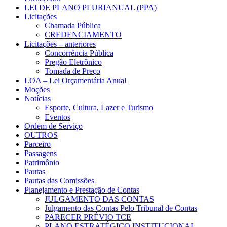
LEI DE PLANO PLURIANUAL (PPA)
Licitações
Chamada Pública
CREDENCIAMENTO
Licitações – anteriores
Concorrência Pública
Pregão Eletrônico
Tomada de Preço
LOA – Lei Orçamentária Anual
Moções
Notícias
Esporte, Cultura, Lazer e Turismo
Eventos
Ordem de Serviço
OUTROS
Parceiro
Passagens
Patrimônio
Pautas
Pautas das Comissões
Planejamento e Prestação de Contas
JULGAMENTO DAS CONTAS
Julgamento das Contas Pelo Tribunal de Contas
PARECER PRÉVIO TCE
PLANO ESTRATÉGICO INSTITUCIONAL