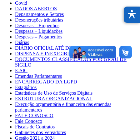
Covid
DADOS ABERTOS
Departamentos e Setores
Desonerações tributárias
Despesas – Empenhos
Despesas – Liquidações
Despesas – Pagamentos
Diárias
DIÁRIO OFICIAL ATÉ DIA 21/03/2025
DISPENSA E INEXIGIBILIDADE
DOCUMENTOS CLASSIFICADOS POR GRAU DE
SIGILO
E-SIC
Emendas Parlamentares
ENCARREGADO DA LGPD
Estagiários
Estatísticas de Uso de Serviços Digitais
ESTRUTURA ORGANIZACIONAL
Execução orçamentária e financeira das emendas
parlamentares
FALE CONOSCO
Fale Conosco
Fiscais de Contratos
Gabinetes dos Vereadores
Gestão 2021 a 2024