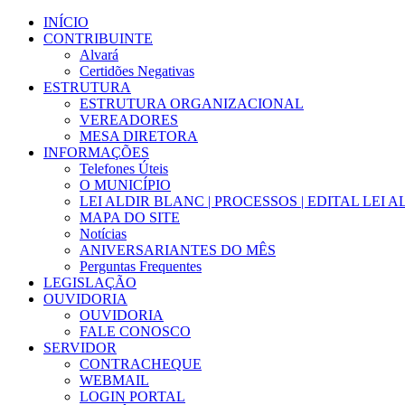
Ir
INÍCIO
para
CONTRIBUINTE
o
Alvará
conteúdo
Certidões Negativas
ESTRUTURA
ESTRUTURA ORGANIZACIONAL
VEREADORES
MESA DIRETORA
INFORMAÇÕES
Telefones Úteis
O MUNICÍPIO
LEI ALDIR BLANC | PROCESSOS | EDITAL LEI 
MAPA DO SITE
Notícias
ANIVERSARIANTES DO MÊS
Perguntas Frequentes
LEGISLAÇÃO
OUVIDORIA
OUVIDORIA
FALE CONOSCO
SERVIDOR
CONTRACHEQUE
WEBMAIL
LOGIN PORTAL