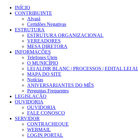
Ir
INÍCIO
para
CONTRIBUINTE
o
Alvará
conteúdo
Certidões Negativas
ESTRUTURA
ESTRUTURA ORGANIZACIONAL
VEREADORES
MESA DIRETORA
INFORMAÇÕES
Telefones Úteis
O MUNICÍPIO
LEI ALDIR BLANC | PROCESSOS | EDITAL LEI 
MAPA DO SITE
Notícias
ANIVERSARIANTES DO MÊS
Perguntas Frequentes
LEGISLAÇÃO
OUVIDORIA
OUVIDORIA
FALE CONOSCO
SERVIDOR
CONTRACHEQUE
WEBMAIL
LOGIN PORTAL